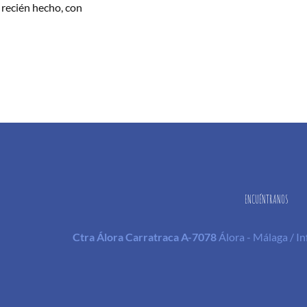
 recién hecho, con
ENCUÉNTRANOS
Ctra Álora Carratraca A-7078
Álora - Málaga / 