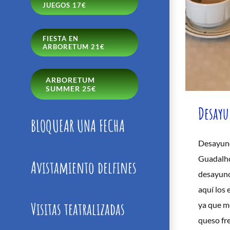
JUEGOS 17€
FIESTA EN
ARBORETUM 21€
ARBORETUM
SUMMER 25€
Desayu
BLOQUEAR UNA FECHA
Desayuno
Guadalho
Avistamiento delfines
desayuno
aquí los 
Visitas teatralizadas
ya que me
queso fre