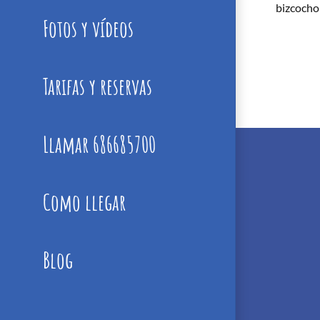
bizcocho
Fotos y vídeos
Tarifas y reservas
Llamar 686685700
Como llegar
Blog