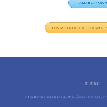
LLAMAR 6866857
ENVIAR ENLACE A ESTA WEB
ENCUÉNTRANOS
Ctra Álora Carratraca A-7078
Álora - Málaga / 