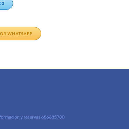
00
 POR WHATSAPP
Información y reservas 686685700