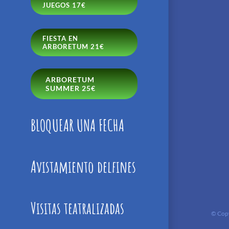
JUEGOS 17€
FIESTA EN
ARBORETUM 21€
ARBORETUM
SUMMER 25€
BLOQUEAR UNA FECHA
Avistamiento delfines
Visitas teatralizadas
© Copy