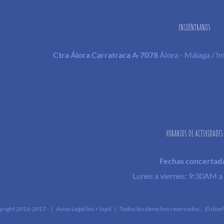
ENCUÉNTRANOS
Ctra Álora Carratraca A-7078
Álora - Málaga / 
HORARIOS DE ACTIVIDADES
Fechas concertad
Lunes a viernes: 9:30AM 
right 2016-2017 - |
Aviso Legal lssi + lopd
| Todos los derechos reservados... El dise