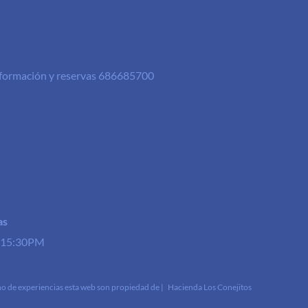
Información y reservas 686685700
as
a 15:30PM
ño de experiencias esta web son propiedad de |
Hacienda Los Conejitos