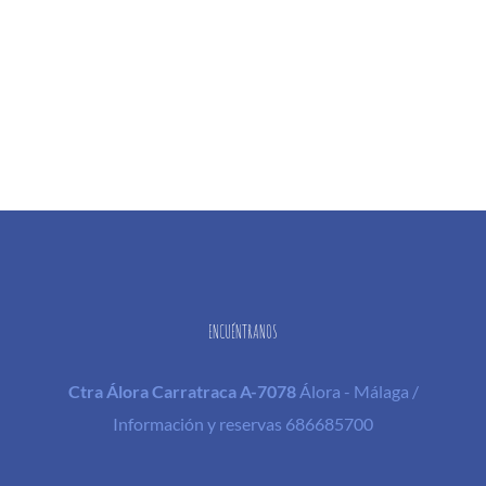
ENCUÉNTRANOS
Ctra Álora Carratraca A-7078
Álora - Málaga /
Información y reservas 686685700