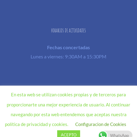
HORARIOS DE ACTIVIDADES
Fechas concertadas
Lunes a viernes: 9:30AM a 15:30PM
© Copyright 2016-2017 - |
Aviso Legal lssi + lopd
| Todos los derechos
En esta web se utilizan cookies propias y de terceros para
reservados... El diseño de experiencias esta web son propiedad
proporcionarte una mejor experiencia de usuario. Al continuar
de |
Hacienda Los Conejitos
navegando por esta web entendemos que aceptas nuestra
política de privacidad y cookies.
Configuracion de Cookies
ACEPTO
WhatsApp