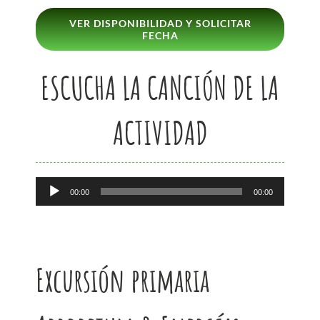
VER DISPONIBILIDAD Y SOLICITAR
FECHA
ESCUCHA LA CANCIÓN DE LA
ACTIVIDAD
Reproductor
00:00
00:00
de
audio
Excursión primaria