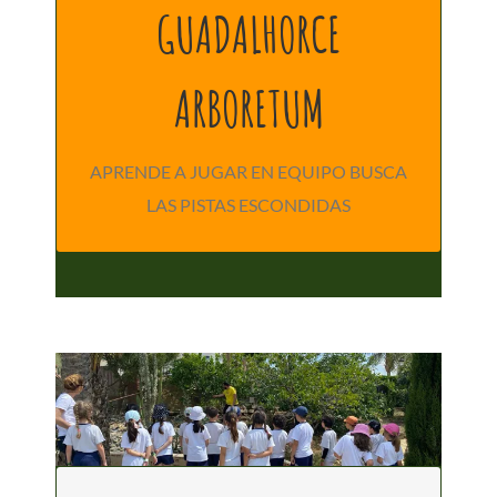
GUADALHORCE
LO MEJOR DE ESTA ACTIVIDAD ES
QUE ADQUIEREN CONOCIMIENTOS
ARBORETUM
MIENTRAS SE DIVIERTEN
APRENDE A JUGAR EN EQUIPO BUSCA
LAS PISTAS ESCONDIDAS