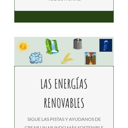
LAS ENERGÍAS
DE FORMA INTERACTIVA, UNE LAS
RENOVABLES
ENERGIAS PARA ENCENDER LAS
LUCES VERDES
SIGUE LAS PISTAS Y AYUDANOS DE
CREAR UN MUNDO MÁS SOSTENIBLE